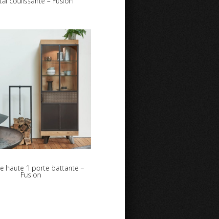
al coulissante – Fusion
e haute 1 porte battante –
Fusion