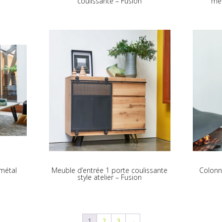
coulissante – Fusion
mét
métal
Meuble d’entrée 1 porte coulissante
Colonn
style atelier – Fusion
1
2
3
→