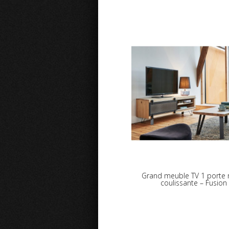
Grand meuble TV 1 porte 
coulissante – Fusion