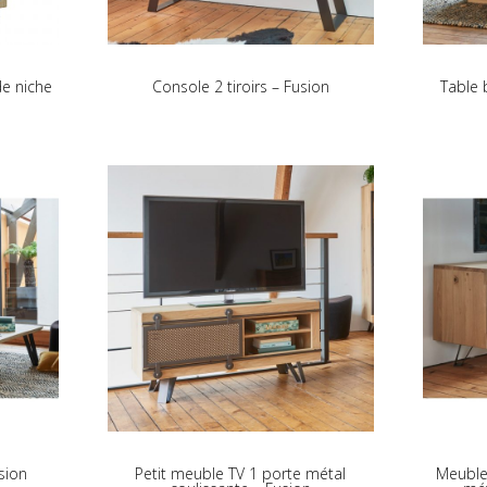
de niche
Console 2 tiroirs – Fusion
Table 
sion
Petit meuble TV 1 porte métal
Meuble