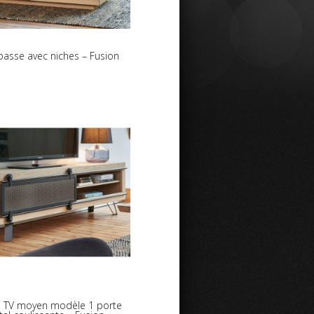
basse avec niches – Fusion
 TV moyen modèle 1 porte