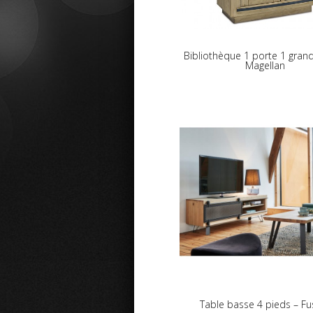
Bibliothèque 1 porte 1 gran
Magellan
Table basse 4 pieds – Fu