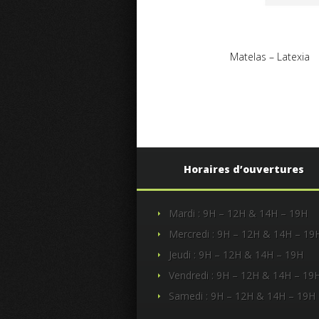
Matelas – Latexia
Horaires d’ouvertures
Mardi : 9H – 12H & 14H – 19H
Mercredi : 9H – 12H & 14H – 19
Jeudi : 9H – 12H & 14H – 19H
Vendredi : 9H – 12H & 14H – 19
Samedi : 9H – 12H & 14H – 19H