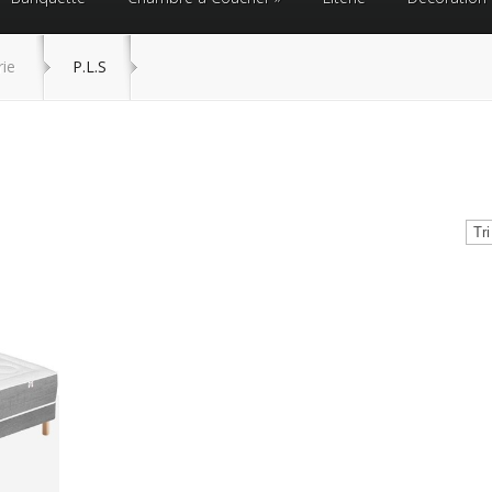
rie
P.L.S