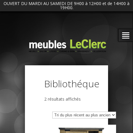
OUVERT DU MARDI AU SAMEDI DE 9H00 à 12H00 et de 14H00 à
19H00.
Bibliothéque
Trié
2 résultats affichés
du
plus
récent
au