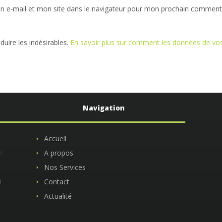
 e-mail et mon site dans le navigateur pour mon prochain commenta
éduire les indésirables.
En savoir plus sur comment les données de v
Navigation
Accueil
H
A propos
Nos Services
H
Contact
Actualité