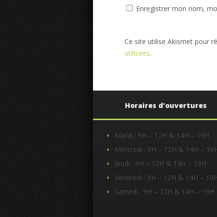
Enregistrer mon nom, mon
Ce site utilise Akismet pour r
utilisées
.
Horaires d’ouvertures
Mardi : 9H – 12H & 14H – 19H
Mercredi : 9H – 12H & 14H – 19
Jeudi : 9H – 12H & 14H – 19H
Vendredi : 9H – 12H & 14H – 19
Samedi : 9H – 12H & 14H – 19H