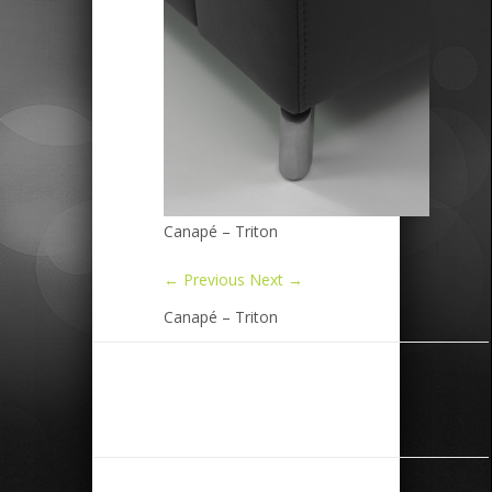
Canapé – Triton
← Previous
Next →
Canapé – Triton