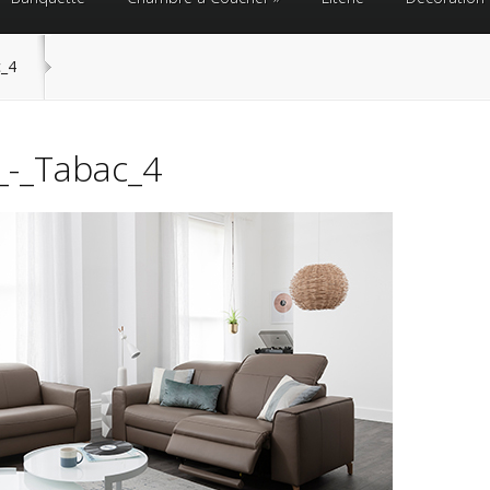
c_4
_-_Tabac_4