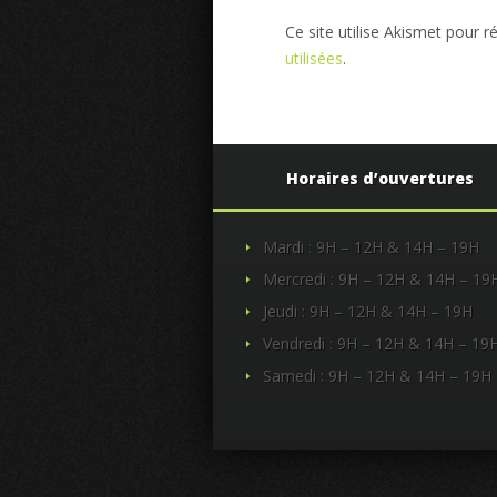
Ce site utilise Akismet pour r
utilisées
.
Horaires d’ouvertures
Mardi : 9H – 12H & 14H – 19H
Mercredi : 9H – 12H & 14H – 19
Jeudi : 9H – 12H & 14H – 19H
Vendredi : 9H – 12H & 14H – 19
Samedi : 9H – 12H & 14H – 19H