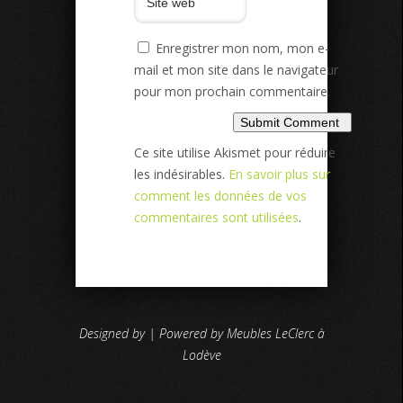
Enregistrer mon nom, mon e-
mail et mon site dans le navigateur
pour mon prochain commentaire.
Ce site utilise Akismet pour réduire
les indésirables.
En savoir plus sur
comment les données de vos
commentaires sont utilisées
.
Designed by | Powered by Meubles LeClerc à
Lodève