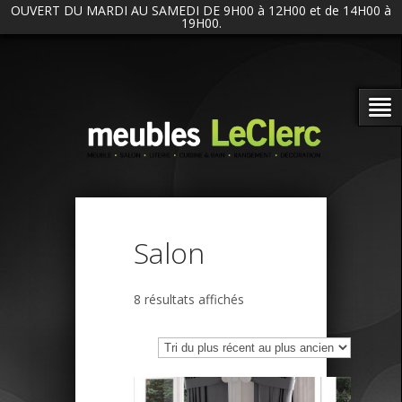
OUVERT DU MARDI AU SAMEDI DE 9H00 à 12H00 et de 14H00 à
19H00.
Salon
Trié
8 résultats affichés
du
plus
récent
au