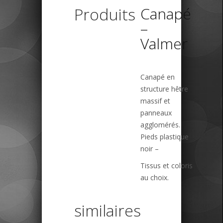
Produits
Canapé
–
Valmer
Canapé en
structure hêtre
massif et
panneaux
agglomérés.
Pieds plastique
noir –
Tissus et coloris
au choix.
similaires