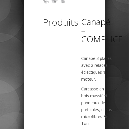
Produits
Canapé
–
COMPLICE
Canapé 3 places
avec 2 relaces
éclectiques 1
moteur.
Carcasse en
bois massif et
panneaux de
particules, tissus
microfibres Be-
Ton.