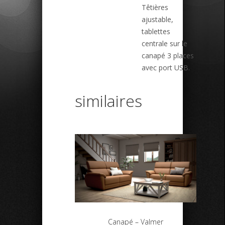
Têtières
ajustable,
tablettes
centrale sur le
canapé 3 places
avec port USB.
similaires
Canapé – Valmer